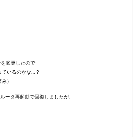
ーを変更したので
っているのかな…？
済み）
際はルータ再起動で回復しましたが、