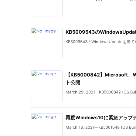
KB5009543のWindowsU
KB5009543のWindowsUpdateを
【KB5000842】Microsoft、
ト公開
March 29, 2021—KB5000842 (OS Build
再度Windows10に緊急アップデ
March 18, 2021—KB5001649 (OS Build