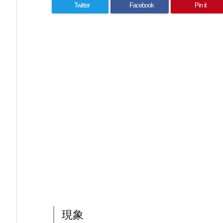
Twitter
Facebook
Pin it
現象